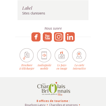
Label
Sites clunisiens
Nous suivre
Brochure
Audioguide
Le pays
La carte
à télécharger
mobile
en image
interactive
8 offices de tourisme :
Bourbon-Lancy
Charolles et environs