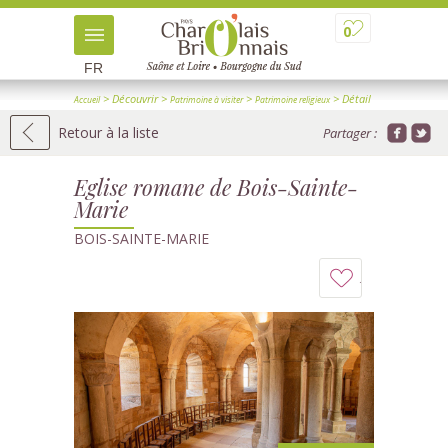
0
FR
> Découvrir
>
>
> Détail
Accueil
Patrimoine à visiter
Patrimoine religieux
Retour à la liste
Partager :
Eglise romane de Bois-Sainte-
Marie
BOIS-SAINTE-MARIE
Ajouter
à
mon
carnet