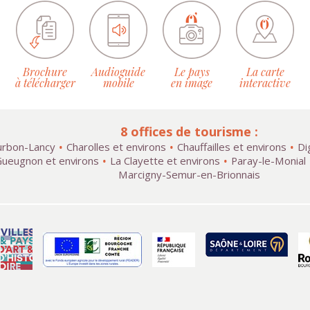
Brochure
Audioguide
Le pays
La carte
à télécharger
mobile
en image
interactive
8 offices de tourisme :
rbon-Lancy
Charolles et environs
Chauffailles et environs
Di
ueugnon et environs
La Clayette et environs
Paray-le-Monial
Marcigny-Semur-en-Brionnais