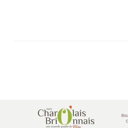
Bou
G