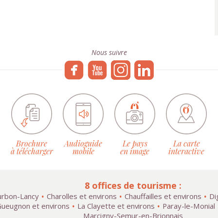
Nous suivre
Brochure
Audioguide
Le pays
La carte
à télécharger
mobile
en image
interactive
8 offices de tourisme :
rbon-Lancy
Charolles et environs
Chauffailles et environs
Di
ueugnon et environs
La Clayette et environs
Paray-le-Monial
Marcigny-Semur-en-Brionnais