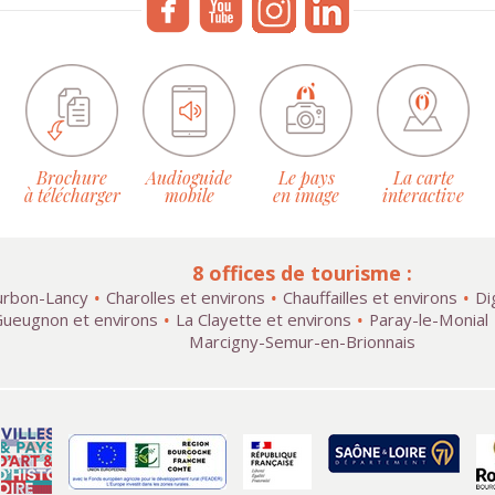
Brochure
Audioguide
Le pays
La carte
à télécharger
mobile
en image
interactive
8 offices de tourisme :
rbon-Lancy
Charolles et environs
Chauffailles et environs
Di
ueugnon et environs
La Clayette et environs
Paray-le-Monial
Marcigny-Semur-en-Brionnais