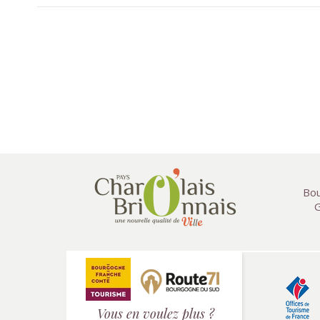
Bou
G
Vous en voulez plus ?