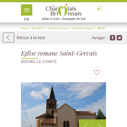
0
FR
> Découvrir
>
>
> Détail
Accueil
Patrimoine à visiter
Patrimoine religieux
Retour à la liste
Partager :
Eglise romane Saint-Gervais
BOURG-LE-COMTE
Ajouter
à
mon
carnet