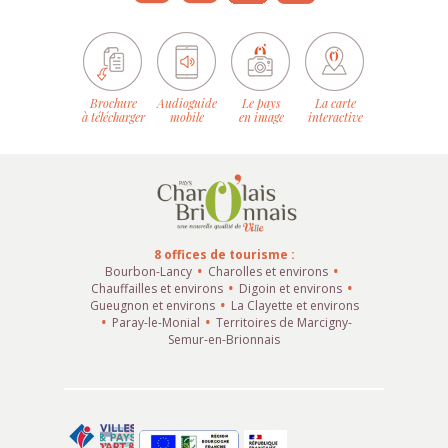
Brochure
Audioguide
Le pays
La carte
à télécharger
mobile
en image
interactive
8 offices de tourisme :
Bourbon-Lancy
Charolles et environs
Chauffailles et environs
Digoin et environs
Gueugnon et environs
La Clayette et environs
Paray-le-Monial
Territoires de Marcigny-
Semur-en-Brionnais