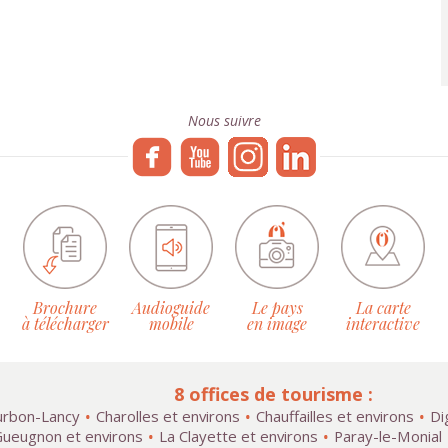
Nous suivre
Brochure
Audioguide
Le pays
La carte
à télécharger
mobile
en image
interactive
8 offices de tourisme :
rbon-Lancy
Charolles et environs
Chauffailles et environs
Di
ueugnon et environs
La Clayette et environs
Paray-le-Monial