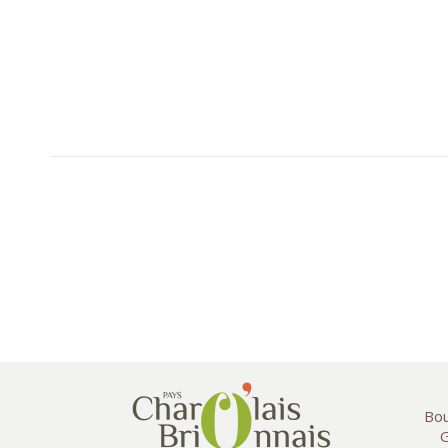
Bou
G