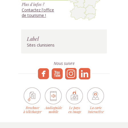
Plus d'infos ?
Contactez l'office
de tourisme !
Label
Sites clunisiens
Nous suivre
Brochure
Audioguide
Le pays
La carte
à télécharger
mobile
en image
interactive