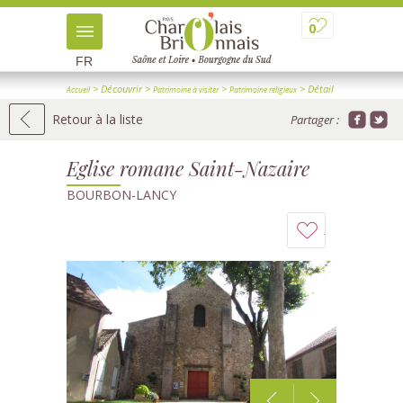
0
FR
> Découvrir
>
>
> Détail
Accueil
Patrimoine à visiter
Patrimoine religieux
Retour à la liste
Partager :
Eglise romane Saint-Nazaire
BOURBON-LANCY
Ajouter
à
mon
carnet