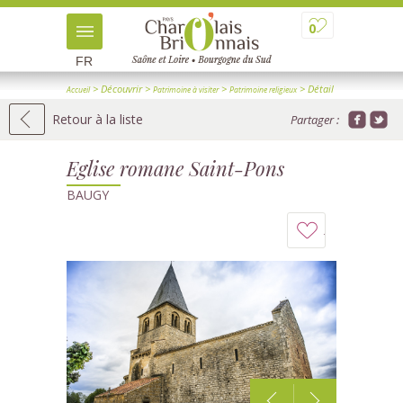
0
FR
> Découvrir
>
>
> Détail
Accueil
Patrimoine à visiter
Patrimoine religieux
Retour à la liste
Partager :
Eglise romane Saint-Pons
BAUGY
Ajouter
à
mon
carnet