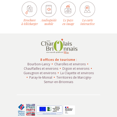
Brochure
Audioguide
Le pays
La carte
à télécharger
mobile
en image
interactive
8 offices de tourisme :
Bourbon-Lancy
Charolles et environs
Chauffailles et environs
Digoin et environs
Gueugnon et environs
La Clayette et environs
Paray-le-Monial
Territoires de Marcigny-
Semur-en-Brionnais