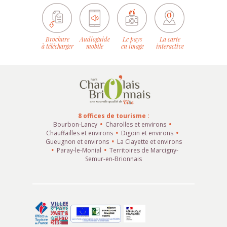
Brochure
Audioguide
Le pays
La carte
à télécharger
mobile
en image
interactive
8 offices de tourisme :
Bourbon-Lancy
Charolles et environs
Chauffailles et environs
Digoin et environs
Gueugnon et environs
La Clayette et environs
Paray-le-Monial
Territoires de Marcigny-
Semur-en-Brionnais