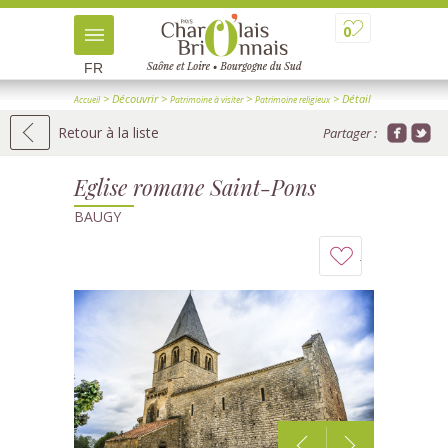
0
FR
> Découvrir
>
>
> Détail
Accueil
Patrimoine à visiter
Patrimoine religieux
Retour à la liste
Partager :
Eglise romane Saint-Pons
BAUGY
Ajouter
à
mon
carnet