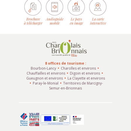
Brochure
Audioguide
Le pays
La carte
à télécharger
mobile
en image
interactive
8 offices de tourisme :
Bourbon-Lancy
Charolles et environs
Chauffailles et environs
Digoin et environs
Gueugnon et environs
La Clayette et environs
Paray-le-Monial
Territoires de Marcigny-
Semur-en-Brionnais