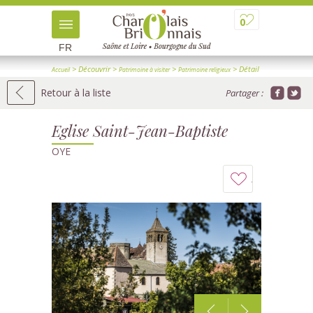
0
FR
> Découvrir
>
>
> Détail
Accueil
Patrimoine à visiter
Patrimoine religieux
Retour à la liste
Partager :
Eglise Saint-Jean-Baptiste
OYE
Ajouter
à
mon
carnet