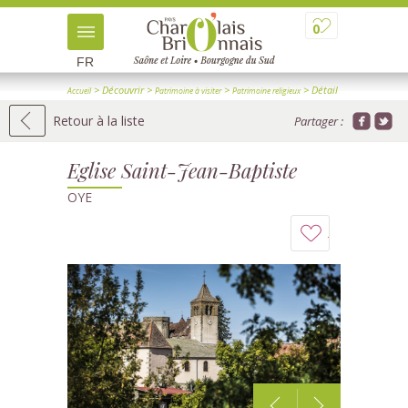
0
FR
> Découvrir
>
>
> Détail
Accueil
Patrimoine à visiter
Patrimoine religieux
Retour à la liste
Partager :
Eglise Saint-Jean-Baptiste
OYE
Ajouter
à
mon
carnet