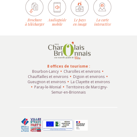
Brochure
Audioguide
Le pays
La carte
à télécharger
mobile
en image
interactive
8 offices de tourisme :
Bourbon-Lancy
Charolles et environs
Chauffailles et environs
Digoin et environs
Gueugnon et environs
La Clayette et environs
Paray-le-Monial
Territoires de Marcigny-
Semur-en-Brionnais