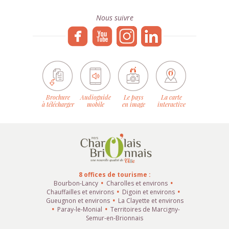
Nous suivre
Brochure
Audioguide
Le pays
La carte
à télécharger
mobile
en image
interactive
8 offices de tourisme :
Bourbon-Lancy
Charolles et environs
Chauffailles et environs
Digoin et environs
Gueugnon et environs
La Clayette et environs
Paray-le-Monial
Territoires de Marcigny-
Semur-en-Brionnais