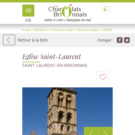
0
FR
> Découvrir
>
>
> Détail
Accueil
Patrimoine à visiter
Patrimoine religieux
Retour à la liste
Partager :
Eglise Saint-Laurent
SAINT-LAURENT-EN-BRIONNAIS
Ajouter
à
mon
carnet