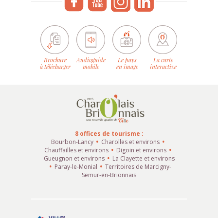
Brochure
Audioguide
Le pays
La carte
à télécharger
mobile
en image
interactive
8 offices de tourisme :
Bourbon-Lancy
Charolles et environs
Chauffailles et environs
Digoin et environs
Gueugnon et environs
La Clayette et environs
Paray-le-Monial
Territoires de Marcigny-
Semur-en-Brionnais