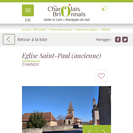
0
FR
> Découvrir
>
>
> Détail
Accueil
Patrimoine à visiter
Patrimoine religieux
Retour à la liste
Partager :
Eglise Saint-Paul (ancienne)
CHANGY
Ajouter
à
mon
carnet