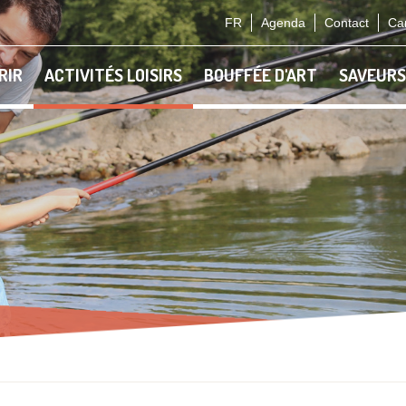
FR
Agenda
Contact
Car
RIR
ACTIVITÉS LOISIRS
BOUFFÉE D'ART
SAVEURS