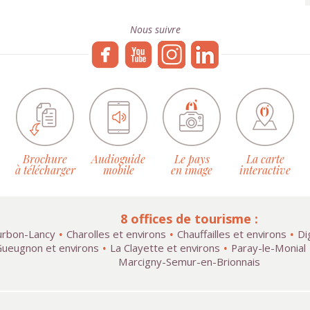
Nous suivre
Brochure
Audioguide
Le pays
La carte
à télécharger
mobile
en image
interactive
8 offices de tourisme :
rbon-Lancy
Charolles et environs
Chauffailles et environs
Di
ueugnon et environs
La Clayette et environs
Paray-le-Monial
Marcigny-Semur-en-Brionnais