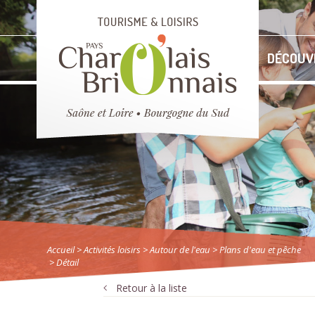
DÉCOUV
Accueil
> Activités loisirs
>
Autour de l'eau
>
Plans d'eau et pêche
> Détail
Retour à la liste