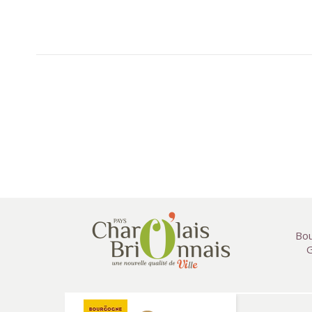
Bou
G