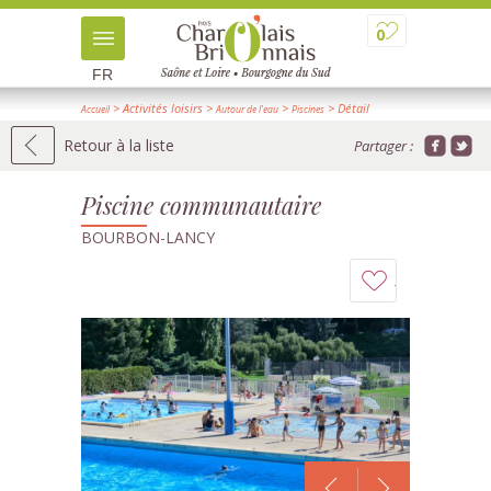
0
FR
> Activités loisirs
>
>
> Détail
Accueil
Autour de l'eau
Piscines
Retour à la liste
Partager :
Piscine communautaire
BOURBON-LANCY
Ajouter
à
mon
carnet