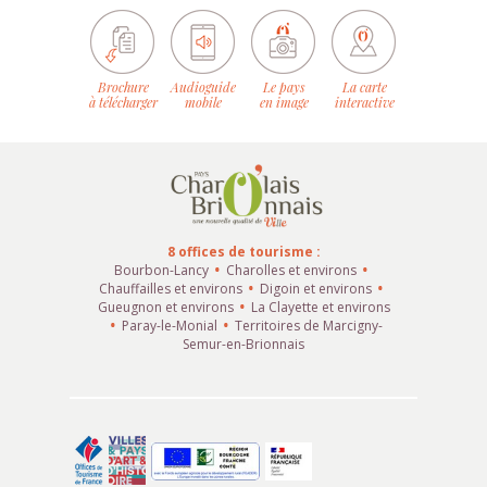
Brochure
Audioguide
Le pays
La carte
à télécharger
mobile
en image
interactive
8 offices de tourisme :
Bourbon-Lancy
Charolles et environs
Chauffailles et environs
Digoin et environs
Gueugnon et environs
La Clayette et environs
Paray-le-Monial
Territoires de Marcigny-
Semur-en-Brionnais