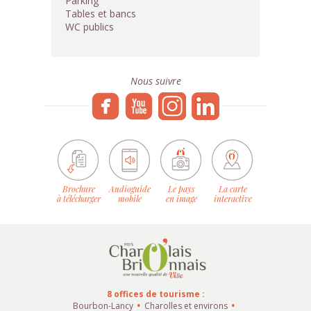
Parking
Tables et bancs
WC publics
Nous suivre
Brochure
Audioguide
Le pays
La carte
à télécharger
mobile
en image
interactive
8 offices de tourisme :
Bourbon-Lancy
Charolles et environs