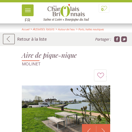
0
FR
> Activités loisirs
>
>
Accueil
Autour de l'eau
Ports, haltes nautiques
> Détail
Retour à la liste
Partager :
Aire de pique-nique
MOLINET
Ajouter
à
mon
carnet