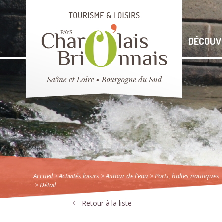
DÉCOUV
Accueil
> Activités loisirs
>
Autour de l'eau
>
Ports, haltes nautiques
> Détail
Retour à la liste