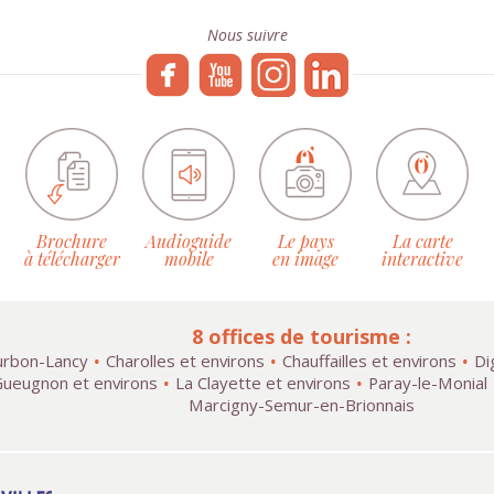
Nous suivre
Brochure
Audioguide
Le pays
La carte
à télécharger
mobile
en image
interactive
8 offices de tourisme :
rbon-Lancy
Charolles et environs
Chauffailles et environs
Di
ueugnon et environs
La Clayette et environs
Paray-le-Monial
Marcigny-Semur-en-Brionnais