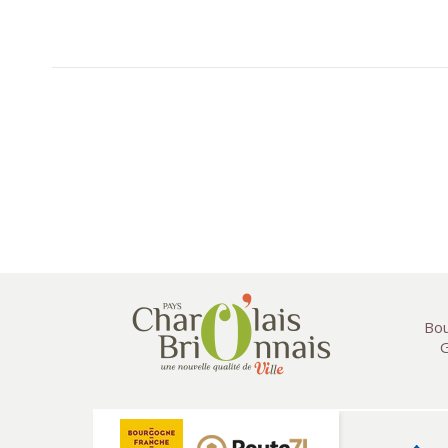
Bou
G