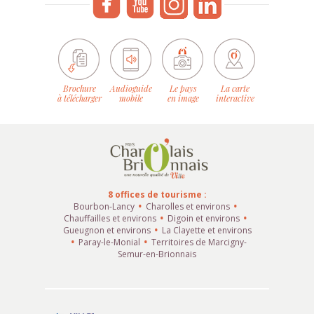
Brochure
Audioguide
Le pays
La carte
à télécharger
mobile
en image
interactive
8 offices de tourisme :
Bourbon-Lancy
Charolles et environs
Chauffailles et environs
Digoin et environs
Gueugnon et environs
La Clayette et environs
Paray-le-Monial
Territoires de Marcigny-
Semur-en-Brionnais