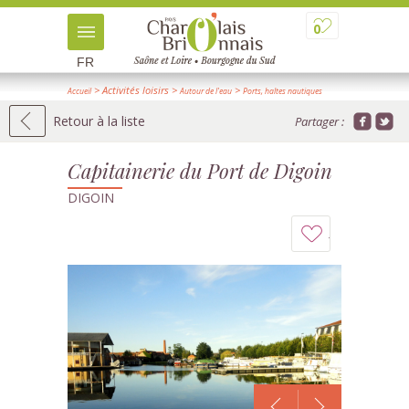
0
FR
> Activités loisirs
>
>
Accueil
Autour de l'eau
Ports, haltes nautiques
> Détail
Retour à la liste
Partager :
Capitainerie du Port de Digoin
DIGOIN
Ajouter
à
mon
carnet