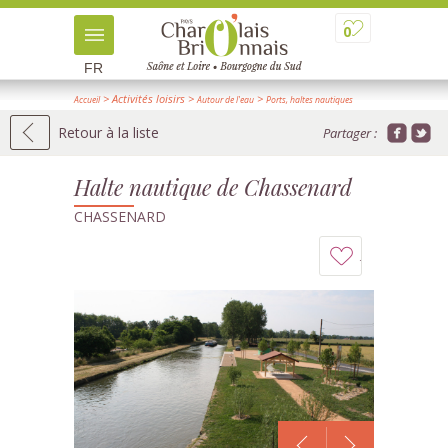
0
FR
> Activités loisirs
>
>
Accueil
Autour de l'eau
Ports, haltes nautiques
> Détail
Retour à la liste
Partager :
Halte nautique de Chassenard
CHASSENARD
Ajouter
à
mon
carnet