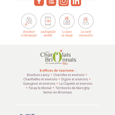
Brochure
Audioguide
Le pays
La carte
à télécharger
mobile
en image
interactive
8 offices de tourisme :
Bourbon-Lancy
Charolles et environs
Chauffailles et environs
Digoin et environs
Gueugnon et environs
La Clayette et environs
Paray-le-Monial
Territoires de Marcigny-
Semur-en-Brionnais