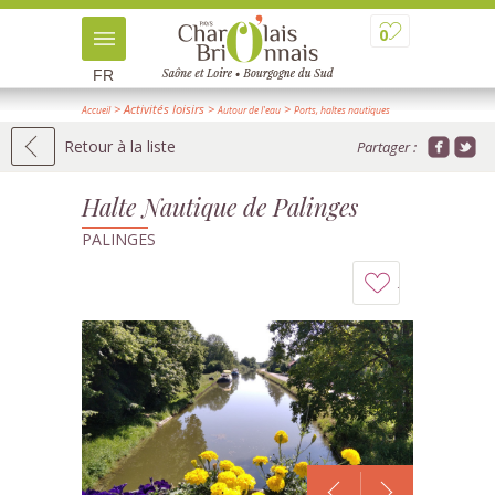
0
FR
> Activités loisirs
>
>
Accueil
Autour de l'eau
Ports, haltes nautiques
> Détail
Retour à la liste
Partager :
Halte Nautique de Palinges
PALINGES
Ajouter
à
mon
carnet