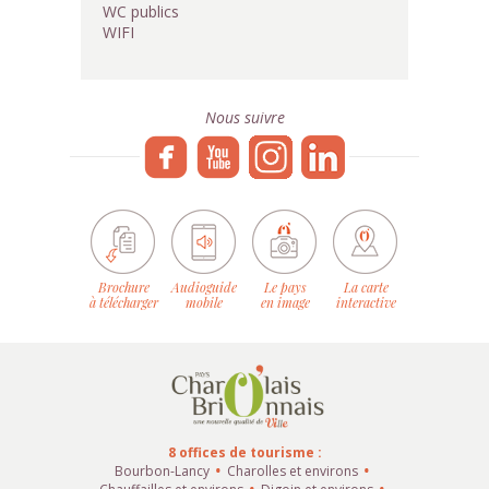
WC publics
WIFI
Nous suivre
Brochure
Audioguide
Le pays
La carte
à télécharger
mobile
en image
interactive
8 offices de tourisme :
Bourbon-Lancy
Charolles et environs