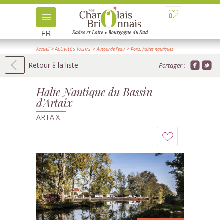
0
FR
> Activités loisirs
>
>
Accueil
Autour de l'eau
Ports, haltes nautiques
> Détail
Retour à la liste
Partager :
Halte Nautique du Bassin
d'Artaix
ARTAIX
Ajouter
à
mon
carnet