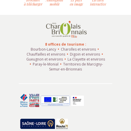
Brochure
Audioguide
Le pays
La carte
à télécharger
mobile
en image
interactive
8 offices de tourisme :
Bourbon-Lancy
Charolles et environs
Chauffailles et environs
Digoin et environs
Gueugnon et environs
La Clayette et environs
Paray-le-Monial
Territoires de Marcigny-
Semur-en-Brionnais