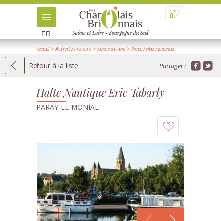
0
FR
> Activités loisirs
>
>
Accueil
Autour de l'eau
Ports, haltes nautiques
> Détail
Retour à la liste
Partager :
Halte Nautique Eric Tabarly
PARAY-LE-MONIAL
Ajouter
à
mon
carnet