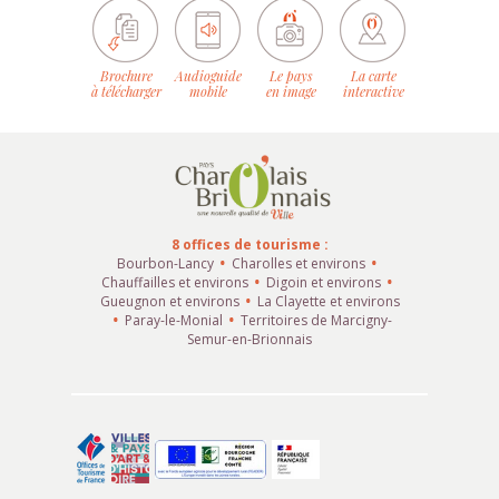
Brochure
Audioguide
Le pays
La carte
à télécharger
mobile
en image
interactive
8 offices de tourisme :
Bourbon-Lancy
Charolles et environs
Chauffailles et environs
Digoin et environs
Gueugnon et environs
La Clayette et environs
Paray-le-Monial
Territoires de Marcigny-
Semur-en-Brionnais