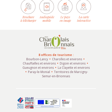
Brochure
Audioguide
Le pays
La carte
à télécharger
mobile
en image
interactive
8 offices de tourisme :
Bourbon-Lancy
Charolles et environs
Chauffailles et environs
Digoin et environs
Gueugnon et environs
La Clayette et environs
Paray-le-Monial
Territoires de Marcigny-
Semur-en-Brionnais