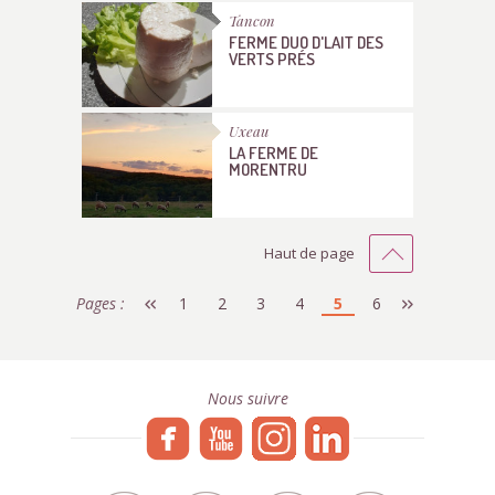
Tancon
FERME DUO D'LAIT DES
VERTS PRÉS
Uxeau
LA FERME DE
MORENTRU
Haut de page
Pages :
1
2
3
4
5
6
Nous suivre