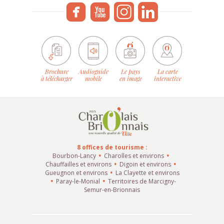
Brochure
Audioguide
Le pays
La carte
à télécharger
mobile
en image
interactive
8 offices de tourisme :
Bourbon-Lancy
Charolles et environs
Chauffailles et environs
Digoin et environs
Gueugnon et environs
La Clayette et environs
Paray-le-Monial
Territoires de Marcigny-
Semur-en-Brionnais