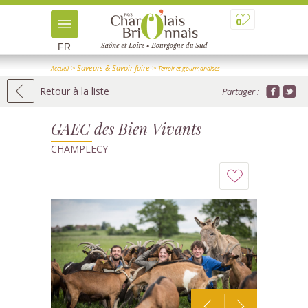
0
FR
> Saveurs & Savoir-faire
>
Accueil
Terroir et gourmandises
>
> Détail
Producteurs et visites de ferme
Retour à la liste
Partager :
GAEC des Bien Vivants
CHAMPLECY
Ajouter
à
mon
carnet