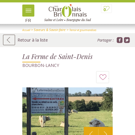
0
FR
> Saveurs & Savoir-faire
>
Accueil
Terroir et gourmandises
>
> Détail
Producteurs et visites de ferme
Retour à la liste
Partager :
La Ferme de Saint-Denis
BOURBON-LANCY
Ajouter
à
mon
carnet