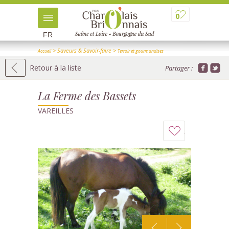
0
FR
> Saveurs & Savoir-faire
>
Accueil
Terroir et gourmandises
>
> Détail
Producteurs et visites de ferme
Retour à la liste
Partager :
La Ferme des Bassets
VAREILLES
Ajouter
à
mon
carnet