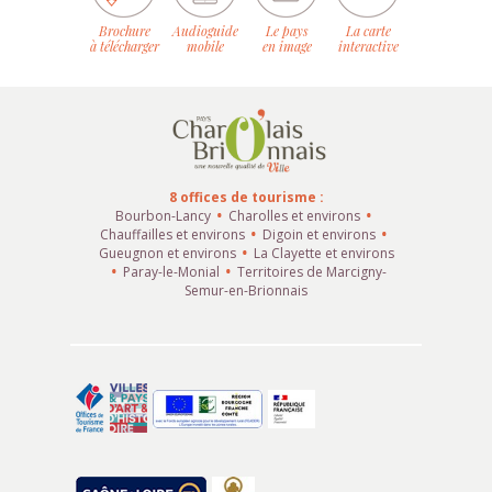
Brochure
Audioguide
Le pays
La carte
à télécharger
mobile
en image
interactive
8 offices de tourisme :
Bourbon-Lancy
Charolles et environs
Chauffailles et environs
Digoin et environs
Gueugnon et environs
La Clayette et environs
Paray-le-Monial
Territoires de Marcigny-
Semur-en-Brionnais