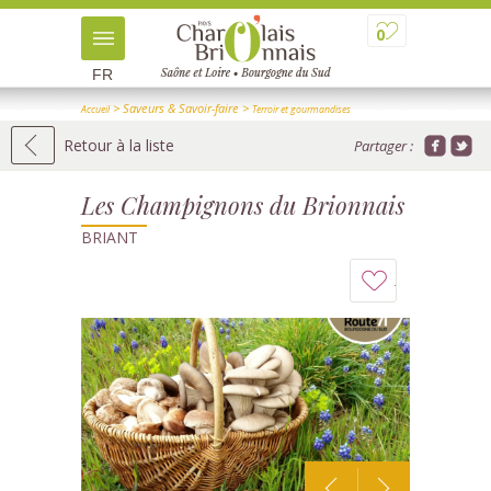
0
FR
> Saveurs & Savoir-faire
>
Accueil
Terroir et gourmandises
>
> Détail
Producteurs et visites de ferme
Retour à la liste
Partager :
Les Champignons du Brionnais
BRIANT
Ajouter
à
mon
carnet