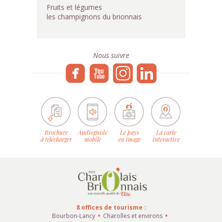
Fruits et légumes
les champignons du brionnais
Nous suivre
Brochure
Audioguide
Le pays
La carte
à télécharger
mobile
en image
interactive
8 offices de tourisme :
Bourbon-Lancy
Charolles et environs