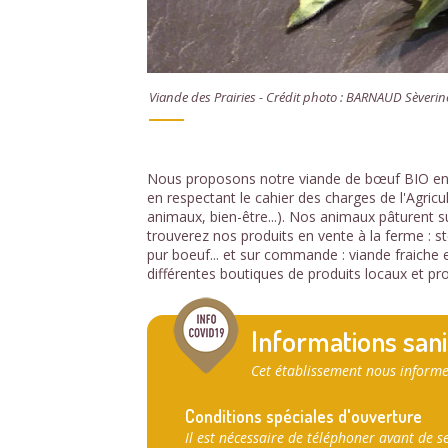
Viande des Prairies - Crédit photo : BARNAUD Sèverin
Nous proposons notre viande de bœuf BIO en 
en respectant le cahier des charges de l'Agricu
animaux, bien-être...). Nos animaux pâturent su
trouverez nos produits en vente à la ferme : s
pur boeuf... et sur commande : viande fraiche
différentes boutiques de produits locaux et pro
Informations sani
Cet établissement nous informe
Conditions spéciales d'ouverture
Il est nécessaire de téléphoner avant de s