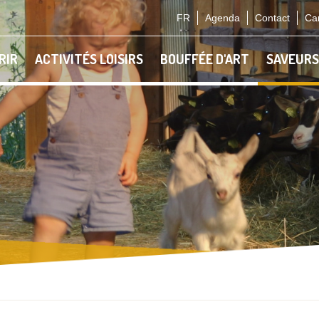
FR
Agenda
Contact
Car
RIR
ACTIVITÉS LOISIRS
BOUFFÉE D'ART
SAVEURS