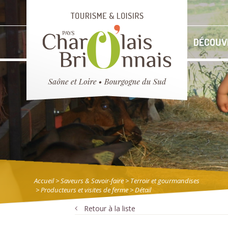
DÉCOUV
Accueil
> Saveurs & Savoir-faire
>
Terroir et gourmandises
>
Producteurs et visites de ferme
> Détail
Retour à la liste