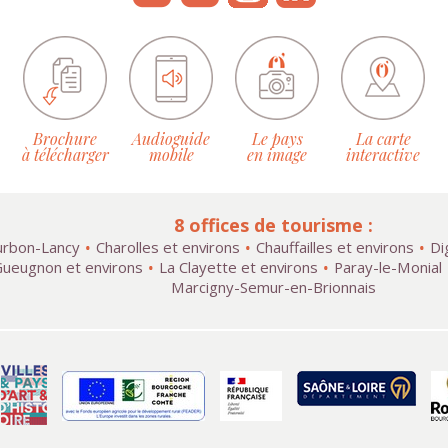
Brochure
Audioguide
Le pays
La carte
à télécharger
mobile
en image
interactive
8 offices de tourisme :
rbon-Lancy
Charolles et environs
Chauffailles et environs
Di
ueugnon et environs
La Clayette et environs
Paray-le-Monial
Marcigny-Semur-en-Brionnais