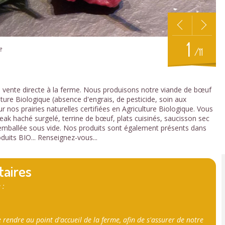
1
e
/11
vente directe à la ferme. Nous produisons notre viande de bœuf
lture Biologique (absence d'engrais, de pesticide, soin aux
r nos prairies naturelles certifiées en Agriculture Biologique. Vous
teak haché surgelé, terrine de bœuf, plats cuisinés, saucisson sec
 emballée sous vide. Nos produits sont également présents dans
duits BIO... Renseignez-vous...
taires
 :
e rendre au point d'accueil de la ferme, afin de s'assurer de notre