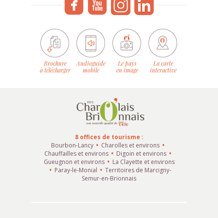
Brochure
Audioguide
Le pays
La carte
à télécharger
mobile
en image
interactive
8 offices de tourisme :
Bourbon-Lancy
Charolles et environs
Chauffailles et environs
Digoin et environs
Gueugnon et environs
La Clayette et environs
Paray-le-Monial
Territoires de Marcigny-
Semur-en-Brionnais