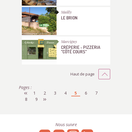
Mailly
LE BRION
Marcigny
CRÊPERIE - PIZZÉRIA
"CÔTÉ COURS"
Haut de page
Pages :
1
2
3
4
5
6
7
8
9
Nous suivre