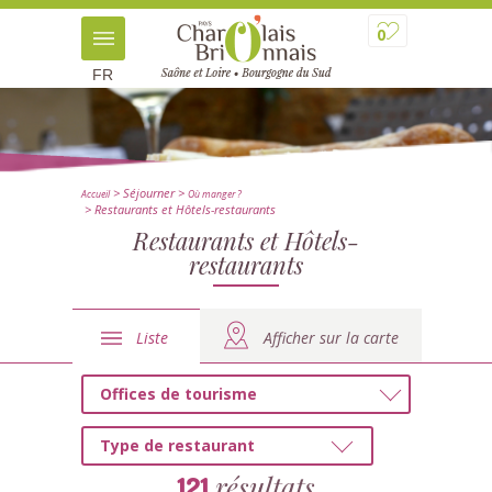
0
FR
> Séjourner
>
Accueil
Où manger ?
> Restaurants et Hôtels-restaurants
Restaurants et Hôtels-
restaurants
Liste
Afficher sur la carte
Offices de tourisme
Type de restaurant
résultats
121