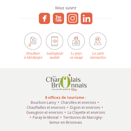
Nous suivre
Brochure
Audioguide
Le pays
La carte
à télécharger
mobile
en image
interactive
8 offices de tourisme :
Bourbon-Lancy
Charolles et environs
Chauffailles et environs
Digoin et environs
Gueugnon et environs
La Clayette et environs
Paray-le-Monial
Territoires de Marcigny-
Semur-en-Brionnais