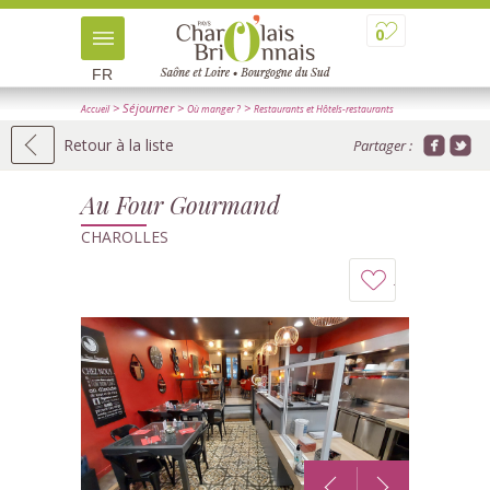
0
FR
> Séjourner
>
>
Accueil
Où manger ?
Restaurants et Hôtels-restaurants
> Détail
Retour à la liste
Partager :
Au Four Gourmand
CHAROLLES
Ajouter
à
mon
carnet