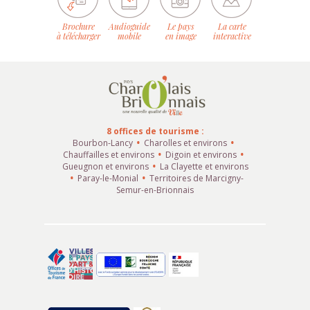
Brochure
Audioguide
Le pays
La carte
à télécharger
mobile
en image
interactive
8 offices de tourisme :
Bourbon-Lancy
Charolles et environs
Chauffailles et environs
Digoin et environs
Gueugnon et environs
La Clayette et environs
Paray-le-Monial
Territoires de Marcigny-
Semur-en-Brionnais