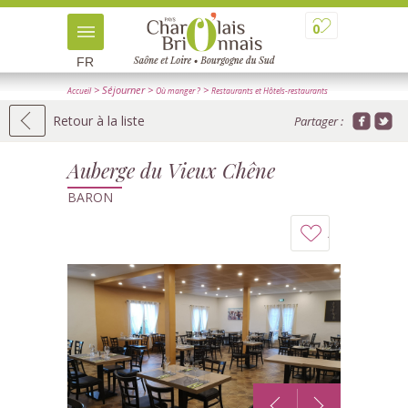
0
FR
> Séjourner
>
>
Accueil
Où manger ?
Restaurants et Hôtels-restaurants
> Détail
Retour à la liste
Partager :
Auberge du Vieux Chêne
BARON
Ajouter
à
mon
carnet