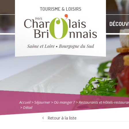
DÉCOUV
Accueil
> Séjourner
>
Où manger ?
>
Restaurants et Hôtels-restaura
> Détail
Retour à la liste