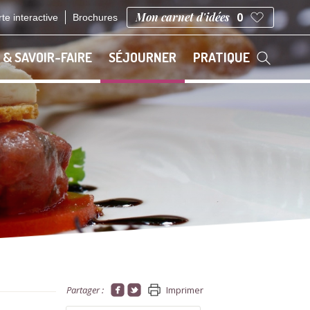
Mon carnet d'idées
0
te interactive
Brochures
 & SAVOIR-FAIRE
SÉJOURNER
PRATIQUE
Partager :
Imprimer