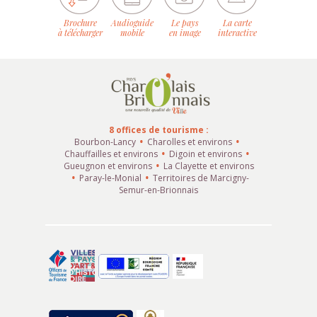
Brochure
Audioguide
Le pays
La carte
à télécharger
mobile
en image
interactive
8 offices de tourisme :
Bourbon-Lancy
Charolles et environs
Chauffailles et environs
Digoin et environs
Gueugnon et environs
La Clayette et environs
Paray-le-Monial
Territoires de Marcigny-
Semur-en-Brionnais