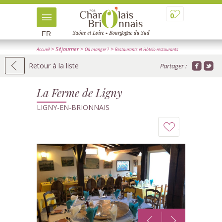
0
FR
> Séjourner
>
>
Accueil
Où manger ?
Restaurants et Hôtels-restaurants
> Détail
Retour à la liste
Partager :
La Ferme de Ligny
LIGNY-EN-BRIONNAIS
Ajouter
à
mon
carnet