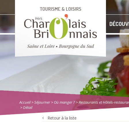
DÉCOUV
Accueil
> Séjourner
>
Où manger ?
>
Restaurants et Hôtels-restaura
> Détail
Retour à la liste