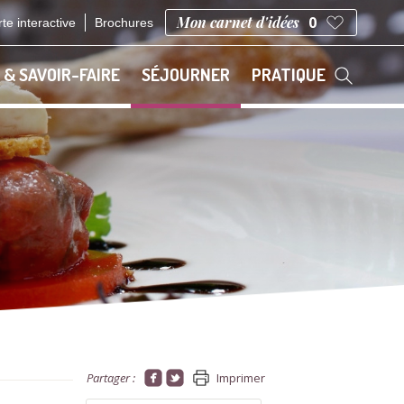
Mon carnet d'idées
0
te interactive
Brochures
 & SAVOIR-FAIRE
SÉJOURNER
PRATIQUE
Partager :
Imprimer