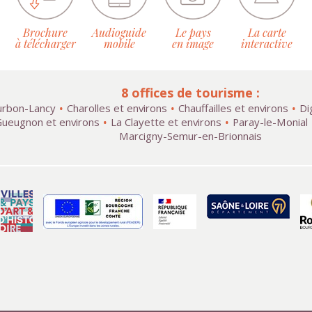
Brochure
Audioguide
Le pays
La carte
à télécharger
mobile
en image
interactive
8 offices de tourisme :
rbon-Lancy
Charolles et environs
Chauffailles et environs
Di
ueugnon et environs
La Clayette et environs
Paray-le-Monial
Marcigny-Semur-en-Brionnais