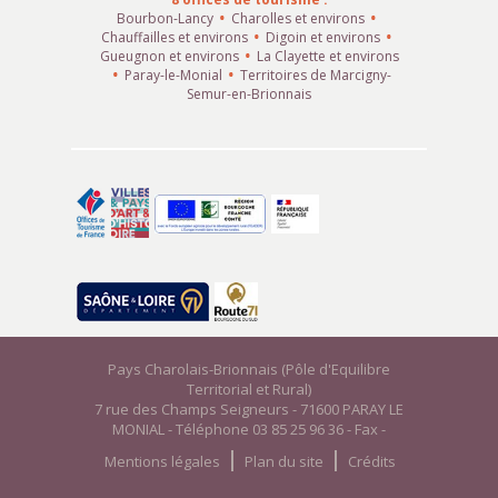
Bourbon-Lancy
Charolles et environs
Chauffailles et environs
Digoin et environs
Gueugnon et environs
La Clayette et environs
Paray-le-Monial
Territoires de Marcigny-
Semur-en-Brionnais
Pays Charolais-Brionnais (Pôle d'Equilibre
Territorial et Rural)
7 rue des Champs Seigneurs - 71600 PARAY LE
MONIAL - Téléphone 03 85 25 96 36 - Fax -
Mentions légales
Plan du site
Crédits