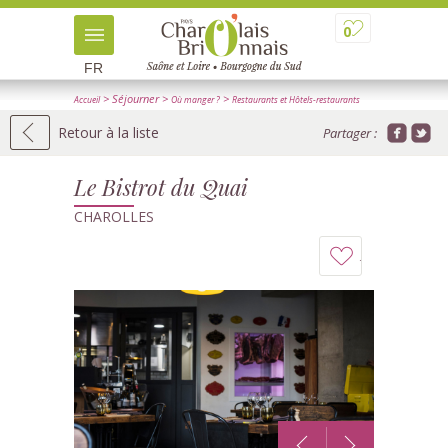
0
FR
> Séjourner
>
>
Accueil
Où manger ?
Restaurants et Hôtels-restaurants
> Détail
Retour à la liste
Partager :
Le Bistrot du Quai
CHAROLLES
Ajouter
à
mon
carnet