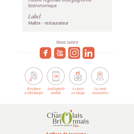
Bistronomique
Label
Maître - restaurateur
Nous suivre
Brochure
Audioguide
Le pays
La carte
à télécharger
mobile
en image
interactive
8 offices de tourisme :