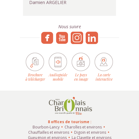
Damien ARGELIER
Nous suivre
Brochure
Audioguide
Le pays
La carte
à télécharger
mobile
en image
interactive
8 offices de tourisme :
Bourbon-Lancy
Charolles et environs
Chauffailles et environs
Digoin et environs
Gueugnon et environs
La Clayette et environs