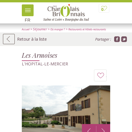
0
FR
> Séjourner
>
>
Accueil
Où manger ?
Restaurants et Hôtels-restaurants
> Détail
Retour à la liste
Partager :
Les Armoises
L'HOPITAL-LE-MERCIER
Ajouter
à
mon
carnet