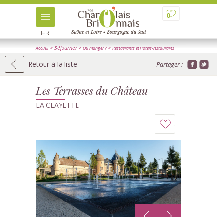
0
FR
> Séjourner
>
>
Accueil
Où manger ?
Restaurants et Hôtels-restaurants
> Détail
Retour à la liste
Partager :
Les Terrasses du Château
LA CLAYETTE
Ajouter
à
mon
carnet