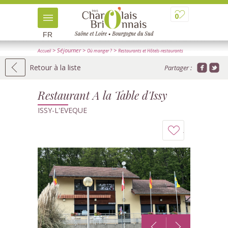
0
FR
> Séjourner
>
>
Accueil
Où manger ?
Restaurants et Hôtels-restaurants
> Détail
Retour à la liste
Partager :
Restaurant A la Table d'Issy
ISSY-L'EVEQUE
Ajouter
à
mon
carnet