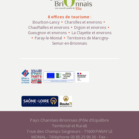
8 offices de tourisme :
Bourbon-Lancy
Charolles et environs
Chauffailles et environs
Digoin et environs
Gueugnon et environs
La Clayette et environs
Paray-le-Monial
Territoires de Marcigny-
Semur-en-Brionnais
Pays Charolais-Brionnais (Pôle d'Equilibre
Territorial et Rural)
7 rue des Champs Seigneurs - 71600 PARAY LE
MONIAL - Téléphone 03 85 25 96 36 - Fax -