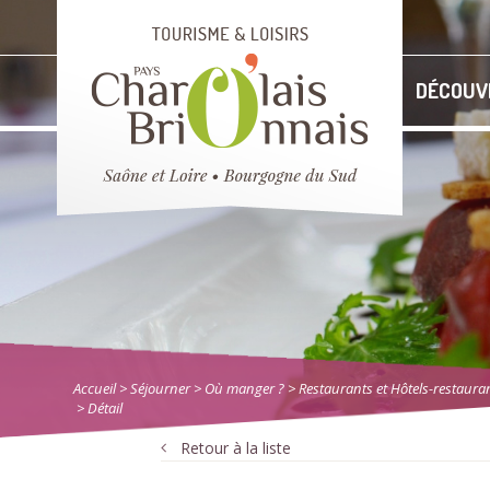
DÉCOUV
Accueil
> Séjourner
>
Où manger ?
>
Restaurants et Hôtels-restaura
> Détail
Retour à la liste