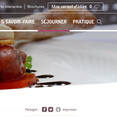
Mon carnet d'idées
0
te interactive
Brochures
 & SAVOIR-FAIRE
SÉJOURNER
PRATIQUE
Partager :
Imprimer