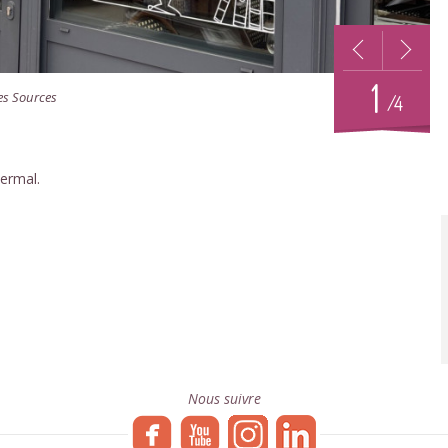
1
es Sources
/4
hermal.
Nous suivre