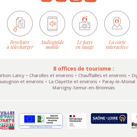
Brochure
Audioguide
Le pays
La carte
à télécharger
mobile
en image
interactive
8 offices de tourisme :
rbon-Lancy
Charolles et environs
Chauffailles et environs
Di
ueugnon et environs
La Clayette et environs
Paray-le-Monial
Marcigny-Semur-en-Brionnais