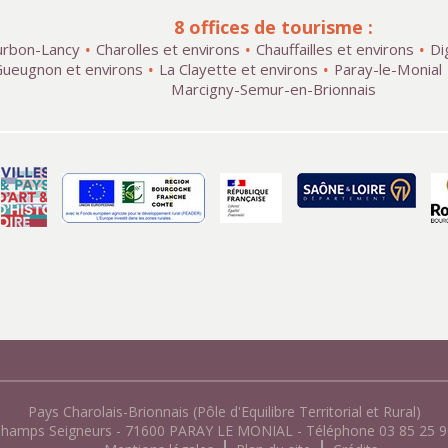
8 offices de tourisme :
rbon-Lancy
Charolles et environs
Chauffailles et environs
Di
ueugnon et environs
La Clayette et environs
Paray-le-Monial
Marcigny-Semur-en-Brionnais
Pays Charolais-Brionnais (Pôle d'Equilibre Territorial et Rural)
Champs Seigneurs - 71600 PARAY LE MONIAL - Téléphone 03 85 25 96