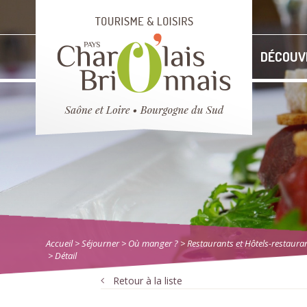
DÉCOUV
Accueil
> Séjourner
>
Où manger ?
>
Restaurants et Hôtels-restaura
> Détail
Retour à la liste