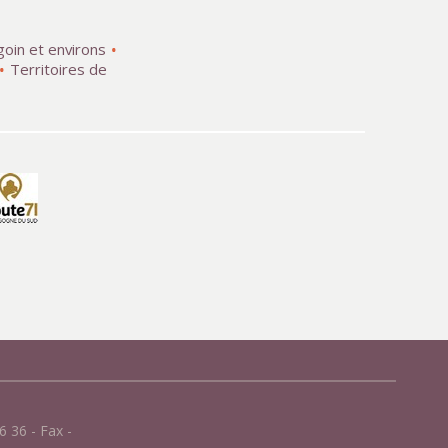
goin et environs
Territoires de
 36 - Fax -