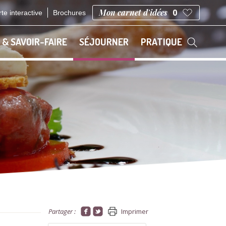
Mon carnet d'idées
0
te interactive
Brochures
 & SAVOIR-FAIRE
SÉJOURNER
PRATIQUE
Partager :
Imprimer