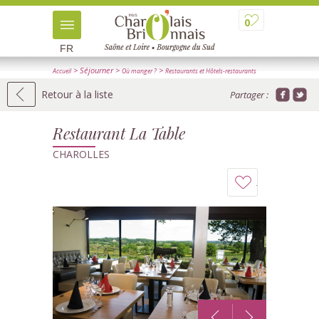
0
FR
> Séjourner
>
>
Accueil
Où manger ?
Restaurants et Hôtels-restaurants
> Détail
Retour à la liste
Partager :
Restaurant La Table
CHAROLLES
Ajouter
à
mon
carnet