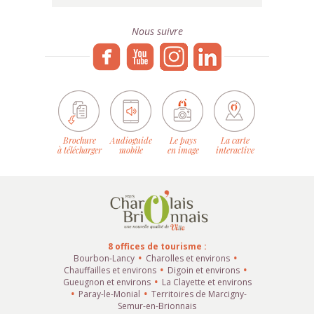
Nous suivre
Brochure
Audioguide
Le pays
La carte
à télécharger
mobile
en image
interactive
8 offices de tourisme :
Bourbon-Lancy
Charolles et environs
Chauffailles et environs
Digoin et environs
Gueugnon et environs
La Clayette et environs
Paray-le-Monial
Territoires de Marcigny-
Semur-en-Brionnais