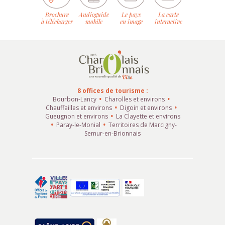
Brochure
Audioguide
Le pays
La carte
à télécharger
mobile
en image
interactive
8 offices de tourisme :
Bourbon-Lancy
Charolles et environs
Chauffailles et environs
Digoin et environs
Gueugnon et environs
La Clayette et environs
Paray-le-Monial
Territoires de Marcigny-
Semur-en-Brionnais