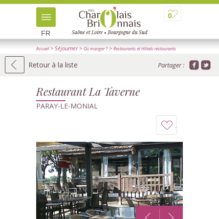
0
FR
> Séjourner
>
>
Accueil
Où manger ?
Restaurants et Hôtels-restaurants
> Détail
Retour à la liste
Partager :
Restaurant La Taverne
PARAY-LE-MONIAL
Ajouter
à
mon
carnet