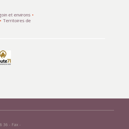
goin et environs
Territoires de
 36 - Fax -