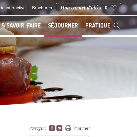
Mon carnet d'idées
0
te interactive
Brochures
 & SAVOIR-FAIRE
SÉJOURNER
PRATIQUE
Partager :
Imprimer