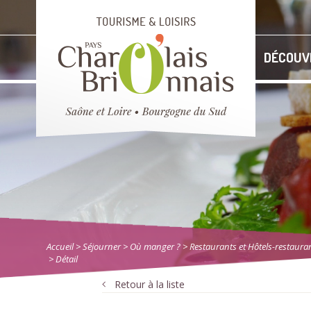
DÉCOUV
Accueil
> Séjourner
>
Où manger ?
>
Restaurants et Hôtels-restaura
> Détail
Retour à la liste