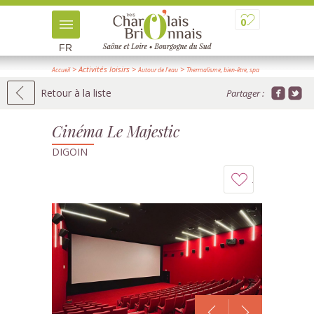
0
FR
> Activités loisirs
>
>
Accueil
Autour de l'eau
Thermalisme, bien-être, spa
> Détail
Retour à la liste
Partager :
Cinéma Le Majestic
DIGOIN
Ajouter
à
mon
carnet