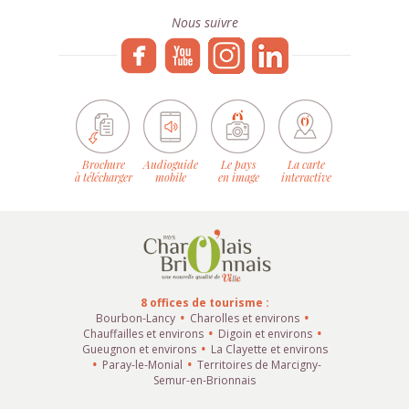
Nous suivre
Brochure
Audioguide
Le pays
La carte
à télécharger
mobile
en image
interactive
8 offices de tourisme :
Bourbon-Lancy
Charolles et environs
Chauffailles et environs
Digoin et environs
Gueugnon et environs
La Clayette et environs
Paray-le-Monial
Territoires de Marcigny-
Semur-en-Brionnais