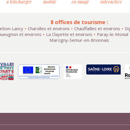
à télécharger
mobile
en image
interactive
8 offices de tourisme :
rbon-Lancy
Charolles et environs
Chauffailles et environs
Di
ueugnon et environs
La Clayette et environs
Paray-le-Monial
Marcigny-Semur-en-Brionnais