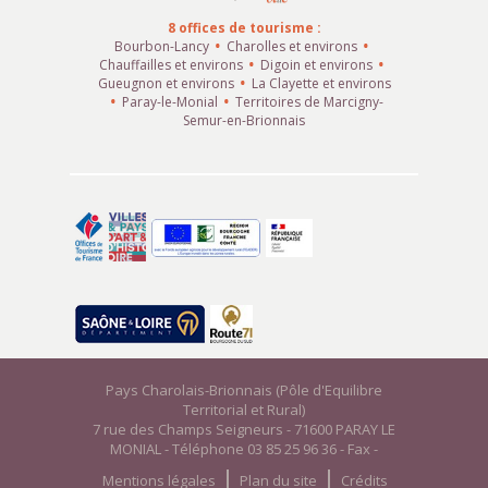
8 offices de tourisme :
Bourbon-Lancy
Charolles et environs
Chauffailles et environs
Digoin et environs
Gueugnon et environs
La Clayette et environs
Paray-le-Monial
Territoires de Marcigny-
Semur-en-Brionnais
Pays Charolais-Brionnais (Pôle d'Equilibre
Territorial et Rural)
7 rue des Champs Seigneurs - 71600 PARAY LE
MONIAL - Téléphone 03 85 25 96 36 - Fax -
Mentions légales
Plan du site
Crédits