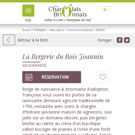
0
FR
> Pratique
>
>
> Détail
Accueil
Idées séjours
Tourisme et handicap
Retour à la liste
Partager :
La Bergerie du Bois Joannin
IGUERANDE
RÉSERVATION
Ajouter
à
Belge de naissance & brionnaise d'adoption,
Françoise vous ouvre les portes de sa
mon
ravissante demeure agricole traditionnelle de
1799, restaurée avec soins & chargée
carnet
d'histoire (ancienne maison de vignerons, sise
jadis sur un domaine viticole, puis bergerie)
blottie au calme au creux d'un bucolique
vallon bocager de prairies à l'orée d'une forêt
(abritant un chemin menant au village). Totale