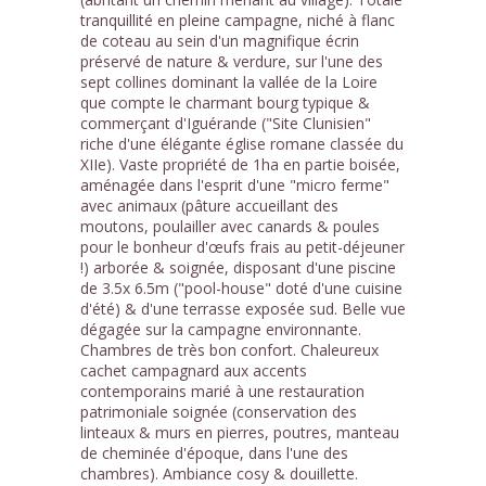
tranquillité en pleine campagne, niché à flanc
de coteau au sein d'un magnifique écrin
préservé de nature & verdure, sur l'une des
sept collines dominant la vallée de la Loire
que compte le charmant bourg typique &
commerçant d'Iguérande ("Site Clunisien"
riche d'une élégante église romane classée du
XIIe). Vaste propriété de 1ha en partie boisée,
aménagée dans l'esprit d'une "micro ferme"
avec animaux (pâture accueillant des
moutons, poulailler avec canards & poules
pour le bonheur d'œufs frais au petit-déjeuner
!) arborée & soignée, disposant d'une piscine
de 3.5x 6.5m ("pool-house" doté d'une cuisine
d'été) & d'une terrasse exposée sud. Belle vue
dégagée sur la campagne environnante.
Chambres de très bon confort. Chaleureux
cachet campagnard aux accents
contemporains marié à une restauration
patrimoniale soignée (conservation des
linteaux & murs en pierres, poutres, manteau
de cheminée d'époque, dans l'une des
chambres). Ambiance cosy & douillette.