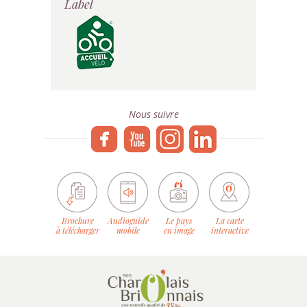
Label
Nous suivre
Brochure
Audioguide
Le pays
La carte
à télécharger
mobile
en image
interactive