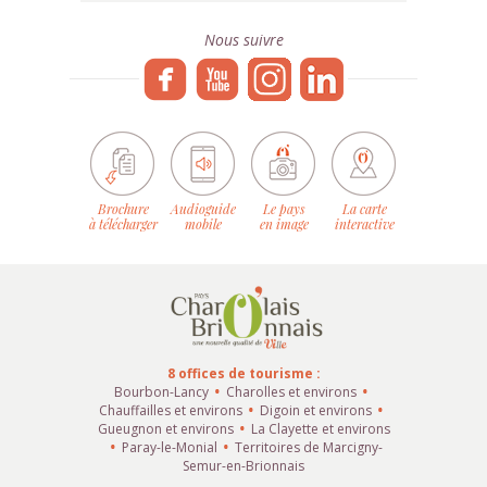
Nous suivre
Brochure
Audioguide
Le pays
La carte
à télécharger
mobile
en image
interactive
8 offices de tourisme :
Bourbon-Lancy
Charolles et environs
Chauffailles et environs
Digoin et environs
Gueugnon et environs
La Clayette et environs
Paray-le-Monial
Territoires de Marcigny-
Semur-en-Brionnais