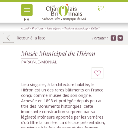
0
FR
> Pratique
>
>
> Détail
Accueil
Idées séjours
Tourisme et handicap
Retour à la liste
Partager :
Musée Municipal du Hiéron
PARAY-LE-MONIAL
Ajouter
à
Lieu singulier, à l’architecture habitée, le
Hiéron est un des rares bâtiments en France
mon
conçu comme musée dès son origine.
Achevée en 1893 et protégée depuis peu au
carnet
titre des Monuments historiques, cette
imposante construction surprend par sa
légèreté intérieure apportée par les verrières
d’où filtre la lumière. La délicate présentation,
soucieuse à la fois du sens et des formes,