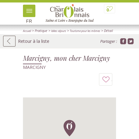
0
FR
> Pratique
>
>
> Détail
Accueil
Idées séjours
Tourisme pour les mômes
Retour à la liste
Partager :
Marcigny, mon cher Marcigny
MARCIGNY
Ajouter
à
mon
carnet