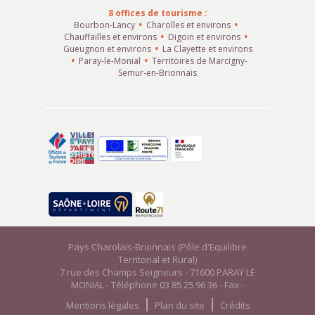
8 offices de tourisme :
Bourbon-Lancy
Charolles et environs
Chauffailles et environs
Digoin et environs
Gueugnon et environs
La Clayette et environs
Paray-le-Monial
Territoires de Marcigny-
Semur-en-Brionnais
Pays Charolais-Brionnais (Pôle d'Equilibre
Territorial et Rural)
7 rue des Champs Seigneurs - 71600 PARAY LE
MONIAL - Téléphone 03 85 25 96 36 - Fax -
Mentions légales
Plan du site
Crédits